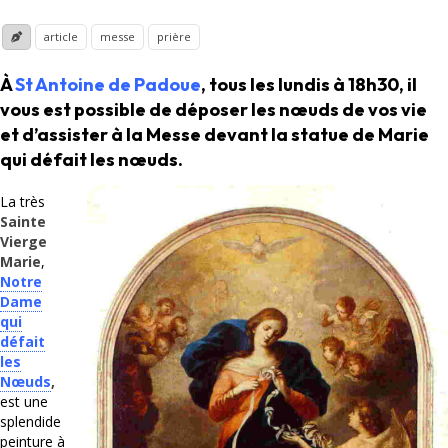
article
messe
prière
À
St Antoine de Padoue
, tous les lundis à 18h30, il
vous est possible de déposer les nœuds de vos vie
et d’assister à la Messe devant la statue de Marie
qui défait les nœuds.
La très
Sainte
Vierge
Marie
,
Notre
Dame
qui
défait
les
Nœuds
,
est une
splendide
peinture à