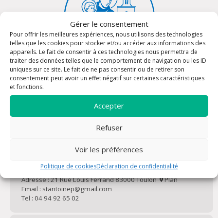
Gérer le consentement
Pour offrir les meilleures expériences, nous utilisons des technologies
telles que les cookies pour stocker et/ou accéder aux informations des
appareils. Le fait de consentir à ces technologies nous permettra de
traiter des données telles que le comportement de navigation ou les ID
uniques sur ce site. Le fait de ne pas consentir ou de retirer son
Contactez-nous !
consentement peut avoir un effet négatif sur certaines caractéristiques
et fonctions.
Vous avez une question ? Vous souhaitez rencontrer un
prêtre ? Rejoindre la paroisse Saint Antoine de Padoue ?
Accepter
Rencontrons-nous !
Refuser
Voir les préférences
Église Saint-Antoine de Padoue
Politique de cookies
Déclaration de confidentialité
Adresse : 21 Rue Louis Ferrand 83000 Toulon
Plan
Email : stantoinep@gmail.com
Tel : 04 94 92 65 02