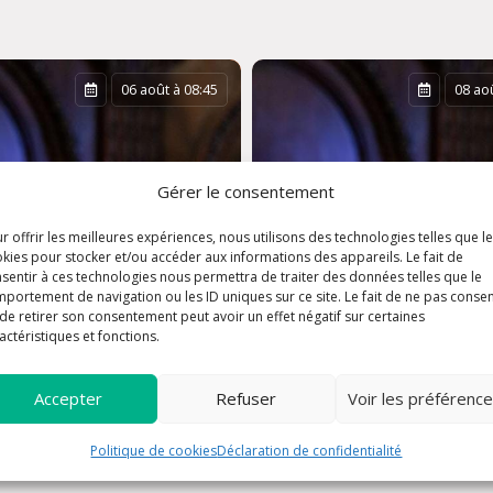
06 août à 08:45
08 aoû
Gérer le consentement
r offrir les meilleures expériences, nous utilisons des technologies telles que l
kies pour stocker et/ou accéder aux informations des appareils. Le fait de
sentir à ces technologies nous permettra de traiter des données telles que le
portement de navigation ou les ID uniques sur ce site. Le fait de ne pas consen
de retirer son consentement peut avoir un effet négatif sur certaines
actéristiques et fonctions.
Messe anticipée du
Accepter
Refuser
Voir les préférenc
e du jour
dimanche
Politique de cookies
Déclaration de confidentialité