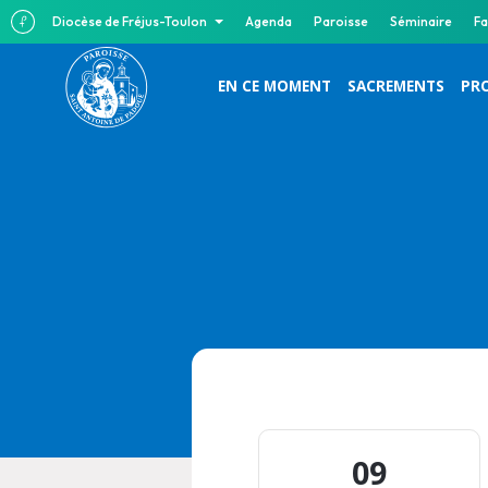
Diocèse de Fréjus-Toulon
Agenda
Paroisse
Séminaire
Fa
EN CE MOMENT
SACREMENTS
PR
09