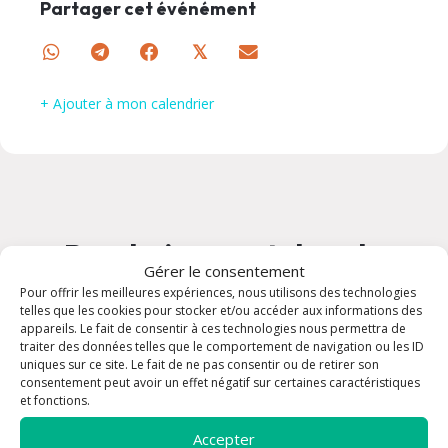
Partager cet événément
𝕏
+ Ajouter à mon calendrier
Prochainement dans la
Gérer le consentement
paroisse
Pour offrir les meilleures expériences, nous utilisons des technologies
telles que les cookies pour stocker et/ou accéder aux informations des
appareils. Le fait de consentir à ces technologies nous permettra de
traiter des données telles que le comportement de navigation ou les ID
07 août à 07:30
uniques sur ce site. Le fait de ne pas consentir ou de retirer son
consentement peut avoir un effet négatif sur certaines caractéristiques
et fonctions.
Accepter