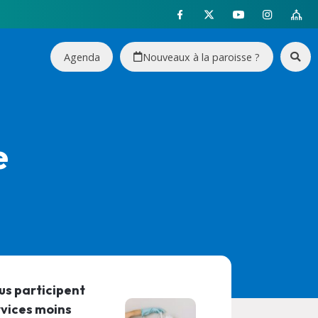
Agenda
Nouveaux à la paroisse ?
e
ous participent
rvices moins