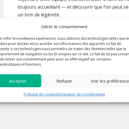
toujours accueillant — et découvrir que l’on peut s
un brin de légèreté.
Gérer le consentement
Cette équipe a besoin de renforts et vous attend 
retrousser les manches, plus ce service devient ce qu’
r offrir les meilleures expériences, nous utilisons des technologies telles que l
le vivent : un moment léger, joyeux et fraternel.
kies pour stocker et/ou accéder aux informations des appareils. Le fait de
sentir à ces technologies nous permettra de traiter des données telles que le
portement de navigation ou les ID uniques sur ce site. Le fait de ne pas consen
Responsables : Marc LAURENCE et Christian LAUR
de retirer son consentement peut avoir un effet négatif sur certaines
actéristiques et fonctions.
Accepter
Refuser
Voir les préférenc
Politique de cookies
Déclaration de confidentialité